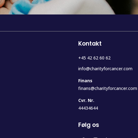
Kontakt
+45 42 62 60 62
info@charityforcancer.com
Finans
finans@charityforcancer.com
Cvr. Nr.
44434644
Følg os