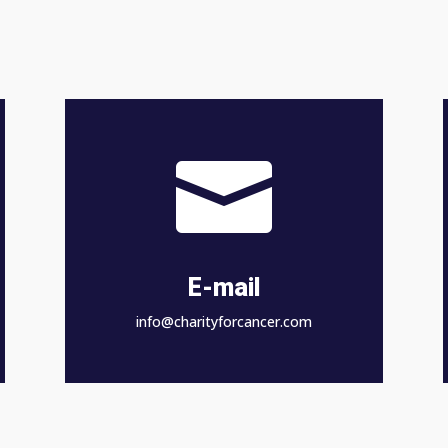

E-mail
info@charityforcancer.com