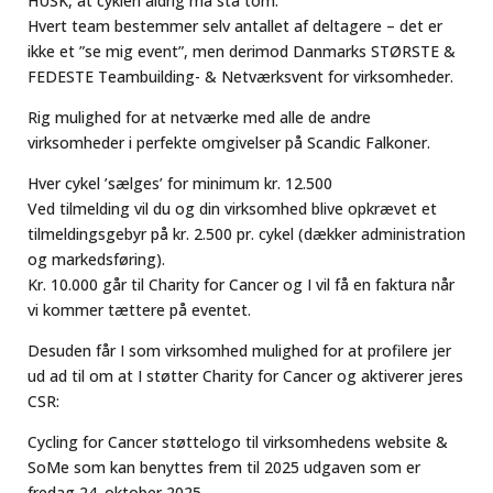
HUSK, at cyklen aldrig må stå tom.
Hvert team bestemmer selv antallet af deltagere – det er
ikke et ”se mig event”, men derimod Danmarks STØRSTE &
FEDESTE Teambuilding- & Netværksvent for virksomheder.
Rig mulighed for at netværke med alle de andre
virksomheder i perfekte omgivelser på Scandic Falkoner.
Hver cykel ’sælges’ for minimum kr. 12.500
Ved tilmelding vil du og din virksomhed blive opkrævet et
tilmeldingsgebyr på kr. 2.500 pr. cykel (dækker administration
og markedsføring).
Kr. 10.000 går til Charity for Cancer og I vil få en faktura når
vi kommer tættere på eventet.
Desuden får I som virksomhed mulighed for at profilere jer
ud ad til om at I støtter Charity for Cancer og aktiverer jeres
CSR:
Cycling for Cancer støttelogo til virksomhedens website &
SoMe som kan benyttes frem til 2025 udgaven som er
fredag 24. oktober 2025