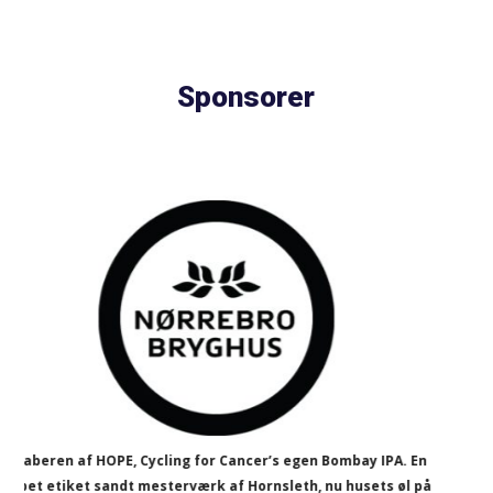
Sponsorer
ncer’s egen Bombay IPA. En
På Cycling for Cancer leverer de f
 Hornsleth, nu husets øl på
kickstarter dagen for h